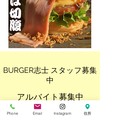
​BURGER志士 スタッフ募集
中
アルバイト
募
集中
ハンバーガー屋さんで一緒
Phone
Email
Instagram
住所
に働きませんか？
・時給 ¥1,140-